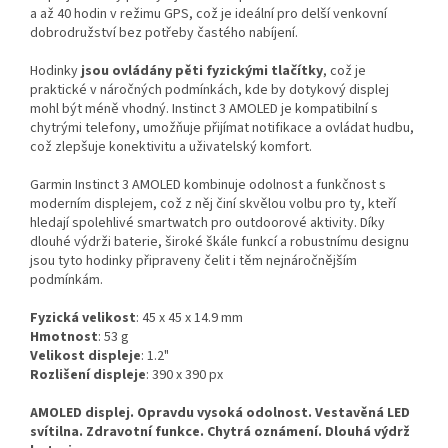
a až 40 hodin v režimu GPS, což je ideální pro delší venkovní
dobrodružství bez potřeby častého nabíjení.
Hodinky
jsou ovládány pěti fyzickými tlačítky
, což je
praktické v náročných podmínkách, kde by dotykový displej
mohl být méně vhodný. Instinct 3 AMOLED je kompatibilní s
chytrými telefony, umožňuje přijímat notifikace a ovládat hudbu,
což zlepšuje konektivitu a uživatelský komfort.
Garmin Instinct 3 AMOLED kombinuje odolnost a funkčnost s
moderním displejem, což z něj činí skvělou volbu pro ty, kteří
hledají spolehlivé smartwatch pro outdoorové aktivity. Díky
dlouhé výdrži baterie, široké škále funkcí a robustnímu designu
jsou tyto hodinky připraveny čelit i těm nejnáročnějším
podmínkám.
Fyzická velikost
: 45 x 45 x 14.9
mm
Hmotnost
: 53 g
Velikost displeje
: 1.2"
Rozlišení displeje
: 390 x 390 px
AMOLED displej. Opravdu vysoká odolnost. Vestavěná LED
svítilna. Zdravotní funkce. Chytrá oznámení. Dlouhá výdrž