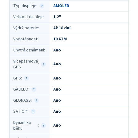
Typ displeje
:
AMOLED
?
Velikost displeje
:
1.2"
Výdrž baterie
:
Až 18 dní
Vodotěsnost
:
10 ATM
Chytrá oznámení
:
Ano
Vícepásmová
Ano
:
?
GPS
GPS
:
Ano
?
GALILEO
:
Ano
?
GLONASS
:
Ano
?
SATIQ™
:
Ano
?
Dynamika
Ano
:
?
běhu