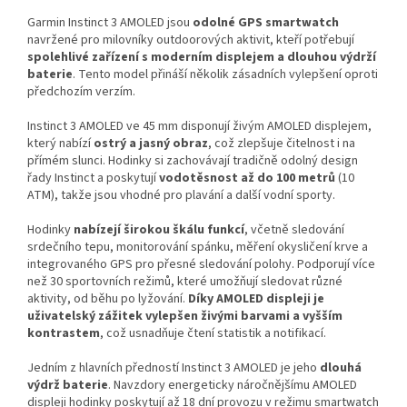
Garmin Instinct 3 AMOLED jsou
odolné GPS smartwatch
navržené pro milovníky outdoorových aktivit, kteří potřebují
spolehlivé zařízení s moderním displejem a dlouhou výdrží
baterie
. Tento model přináší několik zásadních vylepšení oproti
předchozím verzím.
Instinct 3 AMOLED ve 45 mm disponují živým AMOLED displejem,
který nabízí
ostrý a jasný obraz
, což zlepšuje čitelnost i na
přímém slunci. Hodinky si zachovávají tradičně odolný design
řady Instinct a poskytují
vodotěsnost až do 100 metrů
(10
ATM), takže jsou vhodné pro plavání a další vodní sporty.
Hodinky
nabízejí širokou škálu funkcí
, včetně sledování
srdečního tepu, monitorování spánku, měření okysličení krve a
integrovaného GPS pro přesné sledování polohy. Podporují více
než 30 sportovních režimů, které umožňují sledovat různé
aktivity, od běhu po lyžování.
Díky AMOLED displeji je
uživatelský zážitek vylepšen živými barvami a vyšším
kontrastem
, což usnadňuje čtení statistik a notifikací.
Jedním z hlavních předností Instinct 3 AMOLED je jeho
dlouhá
výdrž baterie
. Navzdory energeticky náročnějšímu AMOLED
displeji hodinky poskytují až 18 dní provozu v režimu smartwatch