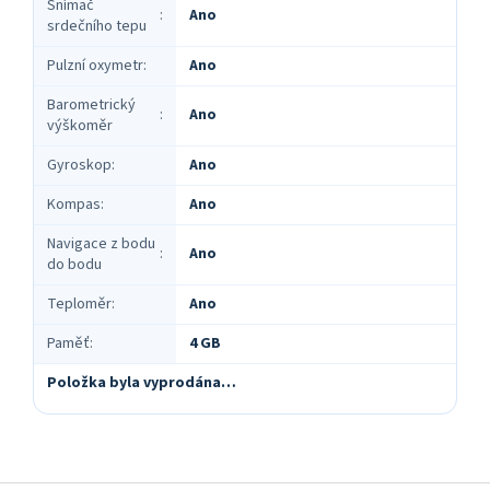
Snímač
Ano
:
srdečního tepu
Pulzní oxymetr
:
Ano
Barometrický
Ano
:
výškoměr
Gyroskop
:
Ano
Kompas
:
Ano
Navigace z bodu
Ano
:
do bodu
Teploměr
:
Ano
Paměť
:
4 GB
Položka byla vyprodána…