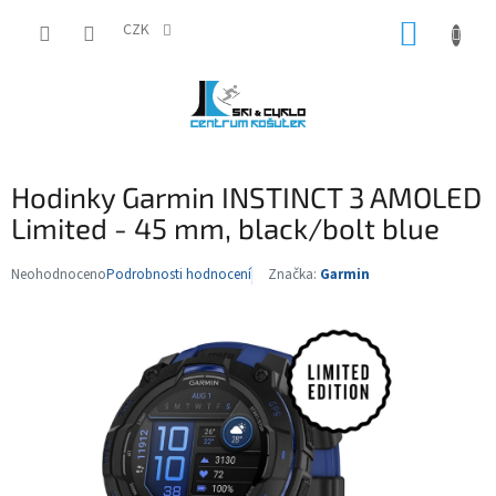
Přejít
NÁKUP
na
CZK
obsah
KOŠÍK
Hodinky Garmin INSTINCT 3 AMOLED
Limited - 45 mm, black/bolt blue
Neohodnoceno
Podrobnosti hodnocení
Značka:
Garmin
Průměrné
hodnocení
produktu
je
0,0
z
5
hvězdiček.