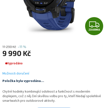
Z
ZDARMA
D
A
11 290 Kč
–11 %
9 990 Kč
R
Měrná
M
Vyprodáno
cena:
A
Možnosti doručení
Položka byla vyprodána…
Chytré hodinky kombinující odolnost a funkčnost s moderním
displejem, což z něj činí skvělou volbu pro ty, kteří hledají spolehlivé
smartwatch pro outdoorové aktivity.