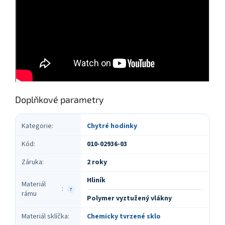
Doplňkové parametry
Kategorie
:
Chytré hodinky
Kód
:
010-02936-03
Záruka
:
2 roky
Hliník
Materiál
:
?
rámu
Polymer vyztužený vlákny
Materiál sklíčka
:
Chemicky tvrzené sklo