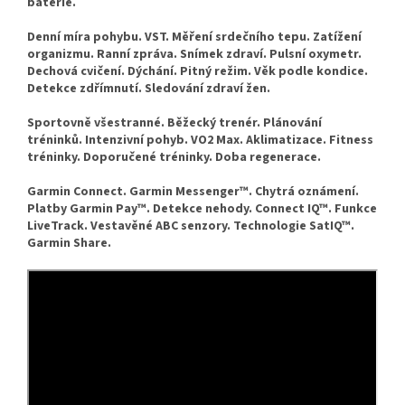
baterie.
Denní míra pohybu. VST. Měření srdečního tepu. Zatížení
organizmu. Ranní zpráva. Snímek zdraví. Pulsní oxymetr.
Dechová cvičení. Dýchání. Pitný režim. Věk podle kondice.
Detekce zdřímnutí. Sledování zdraví žen.
Sportovně všestranné. Běžecký trenér. Plánování
tréninků. Intenzivní pohyb. VO2 Max. Aklimatizace. Fitness
tréninky. Doporučené tréninky. Doba regenerace.
Garmin Connect. Garmin Messenger™. Chytrá oznámení.
Platby Garmin Pay™. Detekce nehody. Connect IQ™. Funkce
LiveTrack. Vestavěné ABC senzory. Technologie SatIQ™.
Garmin Share.