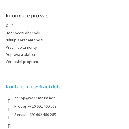
Z
á
p
Informace pro vás
a
t
O nás
í
Hodnocení obchodu
Nákup a vrácení zboží
Právní dokumenty
Doprava a platba
Věrnostní program
Kontakt a otevírací doba
eshop
@
skicentrum.net
Prodej: +420 602 460 268
Servis: +420 602 460 265