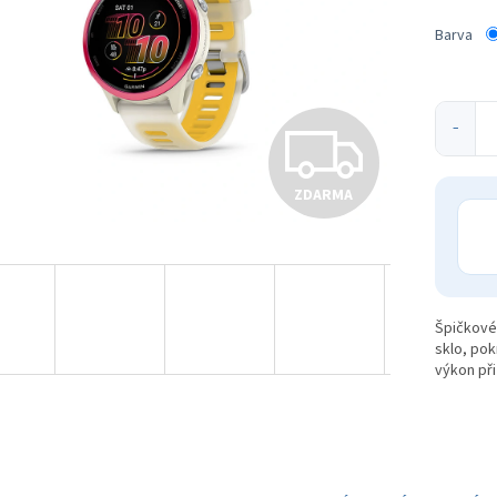
ek.
Barva
Z
−
ZDARMA
D
A
Špičkové 
sklo, pok
R
výkon při
M