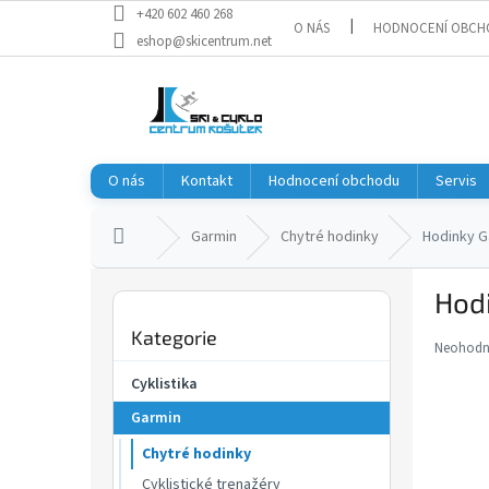
Přejít
+420 602 460 268
O NÁS
HODNOCENÍ OBCH
na
eshop@skicentrum.net
obsah
O nás
Kontakt
Hodnocení obchodu
Servis
Domů
Garmin
Chytré hodinky
Hodinky G
P
Hod
o
Přeskočit
s
Kategorie
kategorie
t
Neohod
Průměr
r
hodnoce
Cyklistika
a
produkt
Garmin
je
n
0,0
n
Chytré hodinky
z
í
5
Cyklistické trenažéry