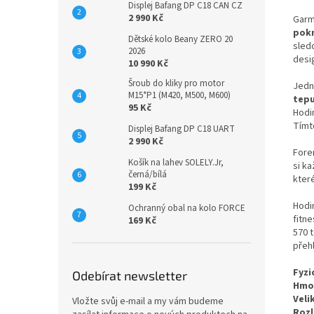
Displej Bafang DP C18 CAN CZ
2 990 Kč
Garm
pokr
Dětské kolo Beany ZERO 20
sled
2026
desi
10 990 Kč
Šroub do kliky pro motor
Jedn
M15*P1 (M420, M500, M600)
tepu
95 Kč
Hodi
Tímt
Displej Bafang DP C18 UART
2 990 Kč
Fore
Košík na lahev SOLELY.Jr,
si ka
černá/bílá
kter
199 Kč
Hodin
Ochranný obal na kolo FORCE
fitn
169 Kč
570 
přehl
Fyzi
Odebírat newsletter
Hmo
Veli
Vložte svůj e-mail a my vám budeme
Rozl