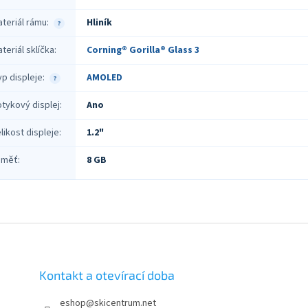
teriál rámu
:
Hliník
?
teriál sklíčka
:
Corning® Gorilla® Glass 3
p displeje
:
AMOLED
?
tykový displej
:
Ano
likost displeje
:
1.2"
aměť
:
8 GB
Kontakt a otevírací doba
eshop
@
skicentrum.net