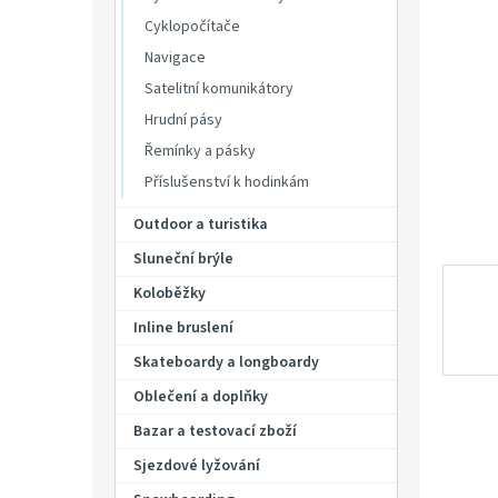
p
hvězdič
Cyklopočítače
a
n
Navigace
e
Satelitní komunikátory
l
Hrudní pásy
Řemínky a pásky
Příslušenství k hodinkám
Outdoor a turistika
Sluneční brýle
Koloběžky
Inline bruslení
Skateboardy a longboardy
Oblečení a doplňky
Bazar a testovací zboží
Sjezdové lyžování