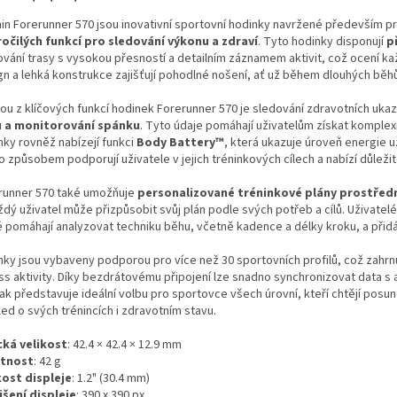
in Forerunner 570 jsou inovativní sportovní hodinky navržené především pro
očilých funkcí pro sledování výkonu a zdraví
. Tyto hodinky disponují
p
ování trasy s vysokou přesností a detailním záznamem aktivit, což ocení 
gn a lehká konstrukce zajišťují pohodlné nošení, ať už během dlouhých bě
ou z klíčových funkcí hodinek Forerunner 570 je sledování zdravotních ukaz
 a monitorování spánku
. Tyto údaje pomáhají uživatelům získat komplexn
nky rovněž nabízejí funkci
Body Battery™
, která ukazuje úroveň energie u
o způsobem podporují uživatele v jejich tréninkových cílech a nabízí důleži
runner 570 také umožňuje
personalizované tréninkové plány prostřed
ždý uživatel může přizpůsobit svůj plán podle svých potřeb a cílů. Uživate
é pomáhají analyzovat techniku běhu, včetně kadence a délky kroku, a přidá
ky jsou vybaveny podporou pro více než 30 sportovních profilů, což zahrnuje
ess aktivity. Díky bezdrátovému připojení lze snadno synchronizovat data s 
tak představuje ideální volbu pro sportovce všech úrovní, kteří chtějí pos
ed o svých trénincích i zdravotním stavu.
cká velikost
:
42.4 × 42.4 × 12.9 mm
tnost
: 42 g
kost displeje
: 1.2" (30.4 mm)
išení displeje
: 390 x 390 px