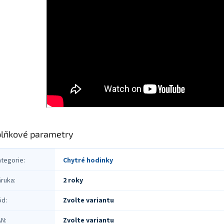
lňkové parametry
ategorie
:
Chytré hodinky
áruka
:
2 roky
ód
:
Zvolte variantu
AN
:
Zvolte variantu