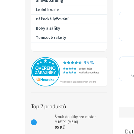
Snowboarding
Lední brusle
Běžecké lyžování
Boby a sáňky
Tenisové rakety
Ka
Top 7 produktů
Šroub do kliky pro motor
M16*P1 (M510)
95 Kč
Det