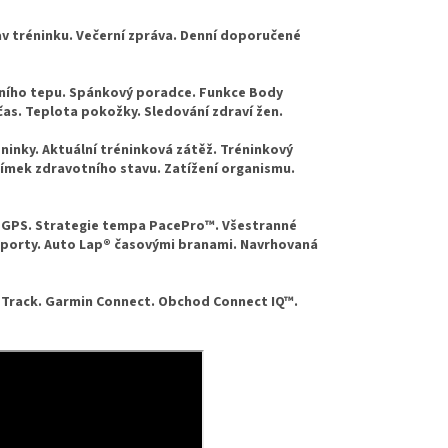
av tréninku. Večerní zpráva. Denní doporučené
ečního tepu. Spánkový poradce. Funkce Body
as. Teplota pokožky. Sledování zdraví žen.
ninky. Aktuální tréninková zátěž. Tréninkový
nímek zdravotního stavu. Zatížení organismu.
 GPS. Strategie tempa PacePro™. Všestranné
í sporty. Auto Lap® časovými branami. Navrhovaná
eTrack. Garmin Connect. Obchod Connect IQ™.