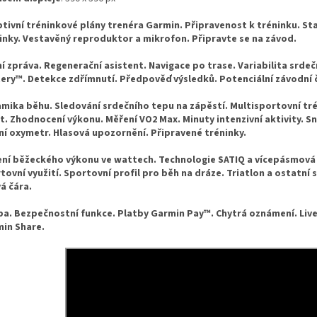
tivní tréninkové plány trenéra Garmin. Připravenost k tréninku. St
inky. Vestavěný reproduktor a mikrofon. Připravte se na závod.
í zpráva. Regenerační asistent. Navigace po trase. Variabilita srd
ery™. Detekce zdřímnutí. Předpověď výsledků. Potenciální závodní č
mika běhu. Sledování srdečního tepu na zápěstí. Multisportovní tré
t. Zhodnocení výkonu. Měření VO2 Max. Minuty intenzivní aktivity. S
ní oxymetr. Hlasová upozornění. Připravené tréninky.
ní běžeckého výkonu ve wattech. Technologie SATIQ a vícepásmová
tovní využití. Sportovní profil pro běh na dráze. Triatlon a ostatn
vá čára.
a. Bezpečnostní funkce. Platby Garmin Pay™. Chytrá oznámení. Liv
in Share.