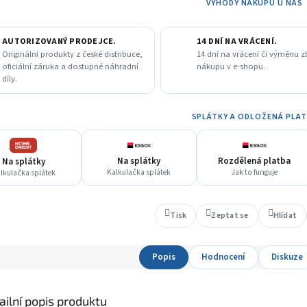
VÝHODY NÁKUPU U NÁS
A
AUTORIZOVANÝ PRODEJCE.
14 DNÍ NA VRÁCENÍ.
Originální produkty z české distribuce,
14 dní na vrácení či výměnu z
oficiální záruka a dostupné náhradní
nákupu v e-shopu.
díly.
SPLÁTKY A ODLOŽENÁ PLA
Na splátky
Rozdělená platba
Na splátky
Kalkulačka splátek
Jak to funguje
lkulačka splátek
Tisk
Zeptat se
Hlídat
Popis
Hodnocení
Diskuze
ailní popis produktu