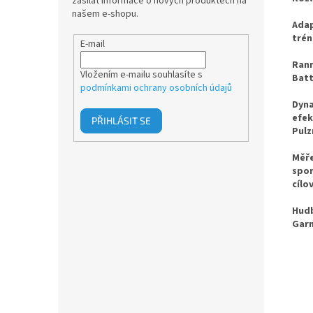
zasílat informace o nových produktech na
našem e-shopu.
Adap
trén
E-mail
Rann
Vložením e-mailu souhlasíte s
Batt
podmínkami ochrany osobních údajů
Dyna
efek
PŘIHLÁSIT SE
Pulz
Měře
spor
cílo
Hudb
Garm