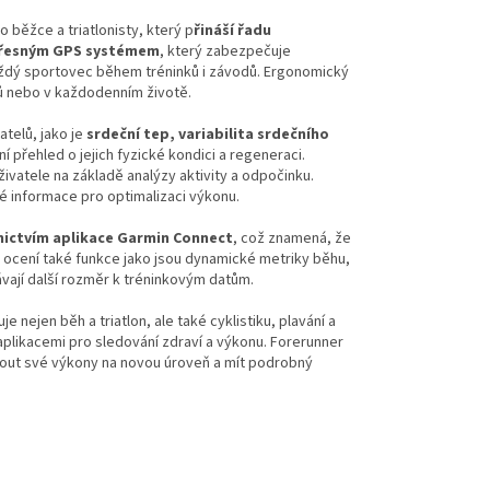
 běžce a triatlonisty, který p
řináší řadu
řesným GPS systémem
, který zabezpečuje
každý sportovec během tréninků i závodů. Ergonomický
hů nebo v každodenním životě.
atelů, jako je
srdeční tep, variabilita srdečního
í přehled o jejich fyzické kondici a regeneraci.
živatele na základě analýzy aktivity a odpočinku.
té informace pro optimalizaci výkonu.
nictvím aplikace Garmin Connect
, což znamená, že
lé ocení také funkce jako jsou dynamické metriky běhu,
vají další rozměr k tréninkovým datům.
 nejen běh a triatlon, ale také cyklistiku, plavání a
aplikacemi pro sledování zdraví a výkonu. Forerunner
unout své výkony na novou úroveň a mít podrobný