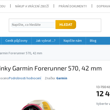
ODU
NÁKUP A VRÁCENÍ ZBOŽÍ
PRÁVNÍ DOKUMENTY
DOPRAVA
HLEDAT
Ceník půjčovny
Jak vybrat ...?
Napište nám
Blog
armin Forerunner 570, 42 mm
inky Garmin Forerunner 570, 42 mm
noceno
Podrobnosti hodnocení
Značka:
Garmin
né
ní
13 790 K
u
12 
Měrná
cena: