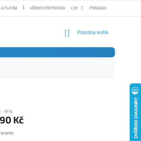
 A PLATBA
VĚRNOSTNÍ PROGRAM
CZK
Přihlášení
NÁKUPNÍ
Prázdný košík
KOŠÍK
č
–9 %
490 Kč