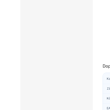
Dop
K
Z
K
E