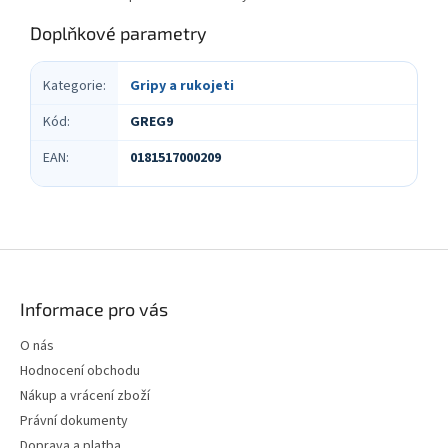
Doplňkové parametry
Kategorie
:
Gripy a rukojeti
Kód
:
GREG9
EAN
:
0181517000209
Z
á
p
Informace pro vás
a
t
O nás
í
Hodnocení obchodu
Nákup a vrácení zboží
Právní dokumenty
Doprava a platba