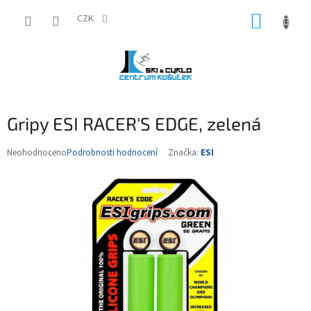
Přejít
NÁKUP
na
CZK
obsah
KOŠÍK
Gripy ESI RACER'S EDGE, zelená
Neohodnoceno
Podrobnosti hodnocení
Značka:
ESI
Průměrné
hodnocení
produktu
je
0,0
z
5
hvězdiček.