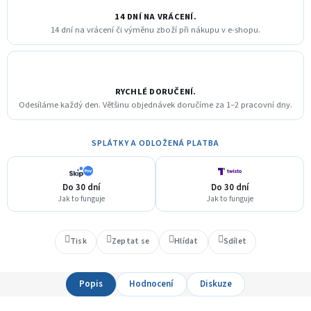
14 DNÍ NA VRÁCENÍ.
14 dní na vrácení či výměnu zboží při nákupu v e-shopu.
RYCHLÉ DORUČENÍ.
Odesíláme každý den. Většinu objednávek doručíme za 1–2 pracovní dny.
SPLÁTKY A ODLOŽENÁ PLATBA
Do 30 dní
Do 30 dní
Jak to funguje
Jak to funguje
Tisk
Zeptat se
Hlídat
Sdílet
Popis
Hodnocení
Diskuze