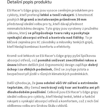
Detailní popis produktu
ESI Racer's Edge gripy jsou vysoce ceněným produktem pro
cyklisty, kteří preferují
lehké a tenčí rukojeti
. S hmotností
pouhých
50 gramů a instalovaným průměrem 30 mm
představují ideální volbu pro ty, kteří dávají přednost
minimalistickému designu. Tyto gripy jsou vyrobeny z pružného
silikonu, který
se přizpůsobuje tvaru ruky a poskytuje
vynikající absorpci otřesů a kontrolu nad řídítky
. To je
klíčové zejména pro XC závodníky a milovníky tenkých gripů,
kteří hledají kombinaci komfortu a efektivity.
Kromě své lehkosti se ESI Racer's Edge gripy pyšní špičkovou
absorpcí otřesů, což
pomáhá snižovat znecitlivění rukou a
únavu
během delších jízd. Ergonomický design zajišťuje
dobrý
úchop i za vlhkých podmínek
, čímž se zvyšuje jistota a
bezpečnost při jízdě v různých klimatických podmínkách.
Další výhodou je, že
jsou odolné vůči UV záření a extrémním
teplotám
, díky čemuž
neztrácejí svůj tvar ani kvalitu ani při
dlouhodobém používání
. Celkově jsou ESI Racer's Edge gripy
ideální volbou pro cyklisty, kteří hledají tenké, lehké a funkční
rukojeti s vynikající absorpcí otřesů a komfortem, což z nich činí
oblíbenou volbu pro širokou škálu cyklistů.