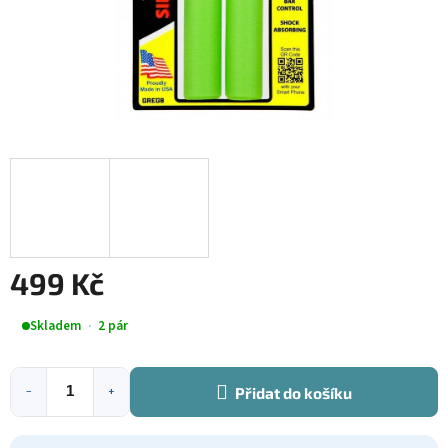
499 Kč
Měrná
Skladem
2 pár
cena:
Přidat do košíku
−
+