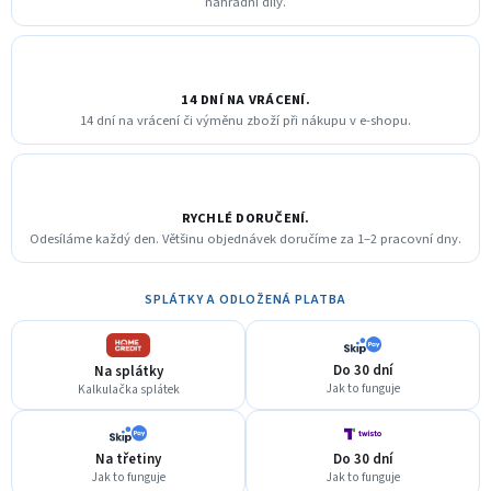
náhradní díly.
14 DNÍ NA VRÁCENÍ.
14 dní na vrácení či výměnu zboží při nákupu v e-shopu.
RYCHLÉ DORUČENÍ.
Odesíláme každý den. Většinu objednávek doručíme za 1–2 pracovní dny.
SPLÁTKY A ODLOŽENÁ PLATBA
Do 30 dní
Na splátky
Jak to funguje
Kalkulačka splátek
Na třetiny
Do 30 dní
Jak to funguje
Jak to funguje