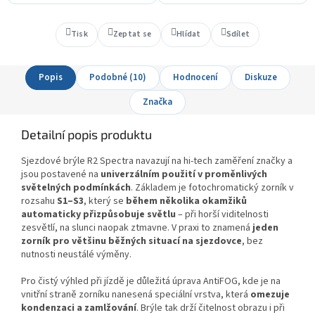
Tisk
Zeptat se
Hlídat
Sdílet
Popis
Podobné (10)
Hodnocení
Diskuze
Značka
Detailní popis produktu
Sjezdové brýle R2 Spectra navazují na hi-tech zaměření značky a
jsou postavené na
univerzálním použití v proměnlivých
světelných podmínkách
. Základem je fotochromatický zorník v
rozsahu
S1–S3
, který se
během několika okamžiků
automaticky přizpůsobuje světlu
– při horší viditelnosti
zesvětlí, na slunci naopak ztmavne. V praxi to znamená
jeden
zorník pro většinu běžných situací na sjezdovce
, bez
nutnosti neustálé výměny.
Pro čistý výhled při jízdě je důležitá úprava AntiFOG, kde je na
vnitřní straně zorníku nanesená speciální vrstva, která
omezuje
kondenzaci a zamlžování
. Brýle tak drží čitelnost obrazu i při