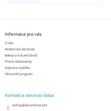
Z
á
p
Informace pro vás
a
t
O nás
í
Hodnocení obchodu
Nákup a vrácení zboží
Právní dokumenty
Doprava a platba
Věrnostní program
Kontakt a otevírací doba
eshop
@
skicentrum.net