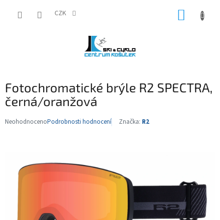
Přejít
NÁKUP
na
CZK
obsah
KOŠÍK
Fotochromatické brýle R2 SPECTRA,
černá/oranžová
Neohodnoceno
Podrobnosti hodnocení
Značka:
R2
Průměrné
hodnocení
produktu
je
0,0
z
5
hvězdiček.