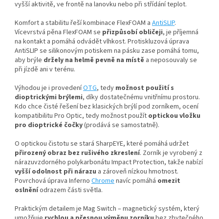
vyšší aktivitě, ve frontě na lanovku nebo při střídání teplot.
Komfort a stabilitu řeší kombinace FlexFOAM a
AntiSLIP
.
Vícevrstvá pěna FlexFOAM se
přizpůsobí obličeji
, je příjemná
na kontakt a pomáhá odvádět vlhkost. Protiskluzová úprava
AntiSLIP se silikonovým potiskem na pásku zase pomáhá tomu,
aby brýle
držely na helmě pevně na místě
a neposouvaly se
při jízdě ani v terénu.
Výhodou je i provedení
OTG
, tedy
možnost použití s
dioptrickými brýlemi
, díky dostatečnému vnitřnímu prostoru.
Kdo chce čisté řešení bez klasických brýlí pod zorníkem, ocení
kompatibilitu Pro Optic, tedy možnost použít
optickou vložku
pro dioptrické čočky
(prodává se samostatně).
O optickou čistotu se stará SharpEYE, které pomáhá udržet
přirozený obraz bez rušivého zkreslení
. Zorník je vyrobený z
nárazuvzdorného polykarbonátu Impact Protection, takže nabízí
vyšší odolnost při nárazu
a zároveň nízkou hmotnost.
Povrchová úprava Inferno
Chrome
navíc pomáhá
omezit
oslnění
odrazem části světla.
Praktickým detailem je Mag Switch – magnetický systém, který
umožňuje
rychlou a přesnou výměnu zorníku
bez zbytečného