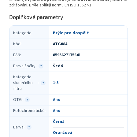
zdržování. Brýle splňují normu EN ISO 18527-1.
Doplňkové parametry
Kategorie
:
Brýle pro dospělé
Kód
:
ATG08A
EAN
:
8595627175641
Barva čočky
:
Šedá
?
Kategorie
slunečního
:
1-3
?
filtru
OTG
:
Ano
?
Fotochromatické
:
Ano
Černá
Barva
:
?
Oranžová