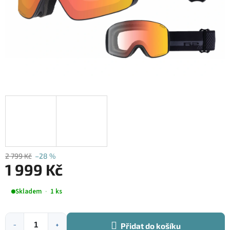
2 799 Kč
–28 %
1 999 Kč
Měrná
Skladem
1 ks
cena:
Přidat do košíku
−
+