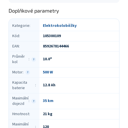
Doplňkové parametry
Kategorie
:
Elektrokoloběžky
Kód
:
105300109
EAN
:
8592678144466
Průměr
10.0"
:
?
kol
Motor
:
500 W
?
Kapacita
12.8 Ah
:
baterie
Maximální
35 km
:
?
dojezd
Hmotnost
:
21 kg
Maximální
120
: