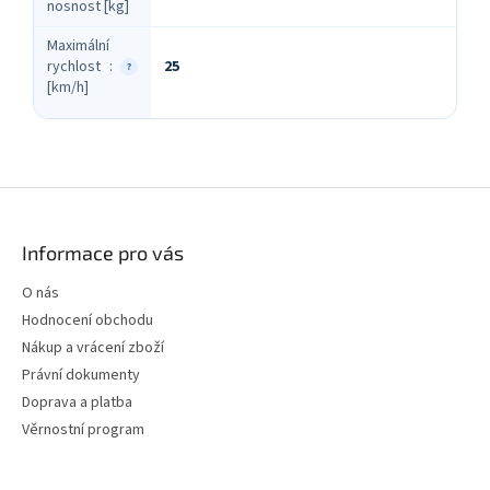
nosnost [kg]
Maximální
rychlost
:
25
?
[km/h]
Z
á
p
Informace pro vás
a
t
O nás
í
Hodnocení obchodu
Nákup a vrácení zboží
Právní dokumenty
Doprava a platba
Věrnostní program