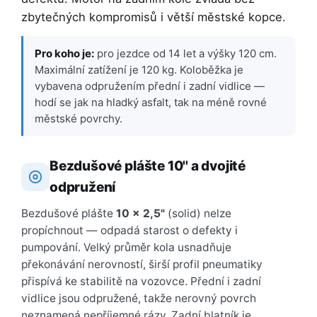
zbytečných kompromisů i větší městské kopce.
Pro koho je:
pro jezdce od 14 let a výšky 120 cm.
Maximální zatížení je 120 kg. Koloběžka je
vybavena odpružením přední i zadní vidlice —
hodí se jak na hladký asfalt, tak na méně rovné
městské povrchy.
Bezdušové plášte 10'' a dvojité
odpružení
Bezdušové plášte
10 × 2,5"
(solid) nelze
propíchnout — odpadá starost o defekty i
pumpování. Velký průměr kola usnadňuje
překonávání nerovností, širší profil pneumatiky
přispívá ke stabilitě na vozovce. Přední i zadní
vidlice jsou odpružené, takže nerovný povrch
neznamená nepříjemné rázy. Zadní blatník je