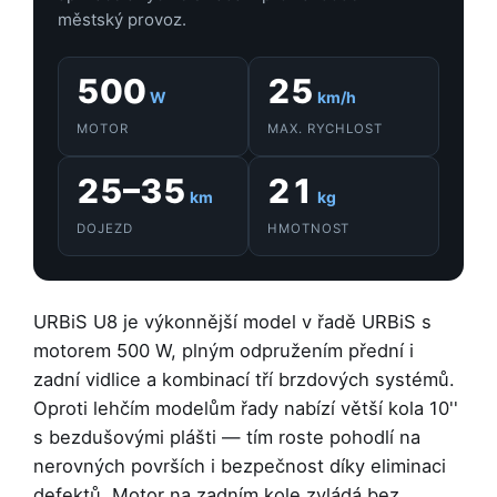
městský provoz.
500
25
W
km/h
MOTOR
MAX. RYCHLOST
25–35
21
km
kg
DOJEZD
HMOTNOST
URBiS U8 je výkonnější model v řadě URBiS s
motorem 500 W, plným odpružením přední i
zadní vidlice a kombinací tří brzdových systémů.
Oproti lehčím modelům řady nabízí větší kola 10''
s bezdušovými plášti — tím roste pohodlí na
nerovných površích i bezpečnost díky eliminaci
defektů. Motor na zadním kole zvládá bez