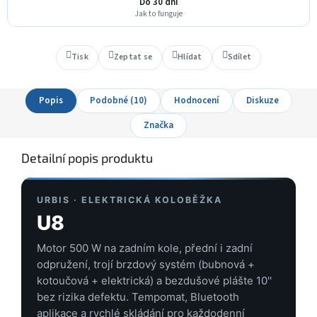
Do 30 dní
Jak to funguje
Tisk
Zeptat se
Hlídat
Sdílet
Popis
Podobné (10)
Hodnocení
Diskuze
Značka
Detailní popis produktu
URBIS · ELEKTRICKÁ KOLOBĚŽKA
U8
Motor 500 W na zadním kole, přední i zadní
odpružení, trojí brzdový systém (bubnová +
kotoučová + elektrická) a bezdušové plášte 10''
bez rizika defektu. Tempomat, Bluetooth
aplikace a rychlé skládání pro každodenní