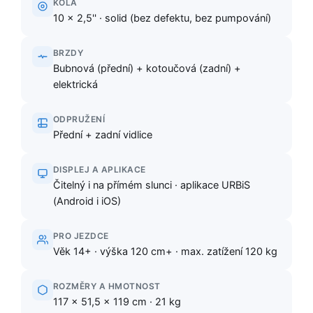
KOLA
10 × 2,5'' · solid (bez defektu, bez pumpování)
BRZDY
Bubnová (přední) + kotoučová (zadní) +
elektrická
ODPRUŽENÍ
Přední + zadní vidlice
DISPLEJ A APLIKACE
Čitelný i na přímém slunci · aplikace URBiS
(Android i iOS)
PRO JEZDCE
Věk 14+ · výška 120 cm+ · max. zatížení 120 kg
ROZMĚRY A HMOTNOST
117 × 51,5 × 119 cm · 21 kg