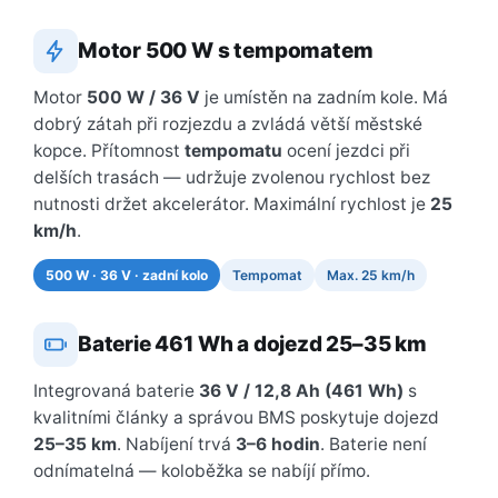
Motor 500 W s tempomatem
Motor
500 W / 36 V
je umístěn na zadním kole. Má
dobrý zátah při rozjezdu a zvládá větší městské
kopce. Přítomnost
tempomatu
ocení jezdci při
delších trasách — udržuje zvolenou rychlost bez
nutnosti držet akcelerátor. Maximální rychlost je
25
km/h
.
500 W · 36 V · zadní kolo
Tempomat
Max. 25 km/h
Baterie 461 Wh a dojezd 25–35 km
Integrovaná baterie
36 V / 12,8 Ah (461 Wh)
s
kvalitními články a správou BMS poskytuje dojezd
25–35 km
. Nabíjení trvá
3–6 hodin
. Baterie není
odnímatelná — koloběžka se nabíjí přímo.