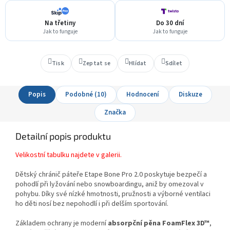
Na třetiny
Do 30 dní
Jak to funguje
Jak to funguje
Tisk
Zeptat se
Hlídat
Sdílet
Popis
Podobné (10)
Hodnocení
Diskuze
Značka
Detailní popis produktu
Velikostní tabulku najdete v galerii.
Dětský chránič páteře Etape Bone Pro 2.0 poskytuje bezpečí a
pohodlí při lyžování nebo snowboardingu, aniž by omezoval v
pohybu. Díky své nízké hmotnosti, pružnosti a výborné ventilaci
ho děti nosí bez nepohodlí i při delším sportování.
Základem ochrany je moderní
absorpční pěna FoamFlex 3D™
,