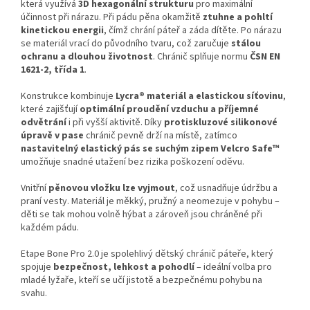
která využívá
3D hexagonální strukturu
pro maximální
účinnost při nárazu. Při pádu pěna okamžitě
ztuhne a pohltí
kinetickou energii
, čímž chrání páteř a záda dítěte. Po nárazu
se materiál vrací do původního tvaru, což zaručuje
stálou
ochranu a dlouhou životnost
. Chránič splňuje normu
ČSN EN
1621-2, třída 1
.
Konstrukce kombinuje
Lycra® materiál a elastickou síťovinu
,
které zajišťují
optimální proudění vzduchu a příjemné
odvětrání
i při vyšší aktivitě. Díky
protiskluzové silikonové
úpravě v pase
chránič pevně drží na místě, zatímco
nastavitelný elastický pás se suchým zipem Velcro Safe™
umožňuje snadné utažení bez rizika poškození oděvu.
Vnitřní
pěnovou vložku lze vyjmout
, což usnadňuje údržbu a
praní vesty. Materiál je měkký, pružný a neomezuje v pohybu –
děti se tak mohou volně hýbat a zároveň jsou chráněné při
každém pádu.
Etape Bone Pro 2.0 je spolehlivý dětský chránič páteře, který
spojuje
bezpečnost, lehkost a pohodlí
– ideální volba pro
mladé lyžaře, kteří se učí jistotě a bezpečnému pohybu na
svahu.