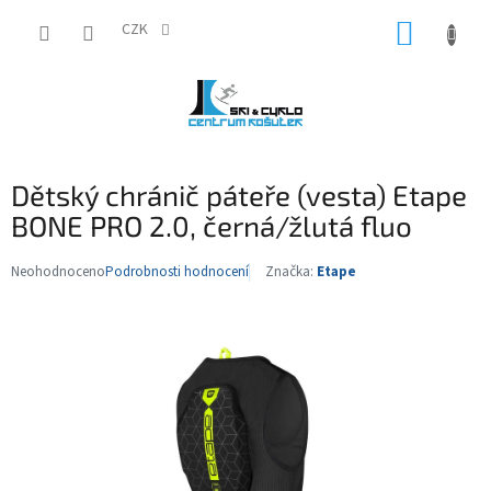
Přejít
NÁKUP
na
CZK
obsah
KOŠÍK
Dětský chránič páteře (vesta) Etape
BONE PRO 2.0, černá/žlutá fluo
Neohodnoceno
Podrobnosti hodnocení
Značka:
Etape
Průměrné
hodnocení
produktu
je
0,0
z
5
hvězdiček.