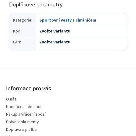
Doplňkové parametry
Kategorie
:
Sportovní vesty s chráničem
Kód
:
Zvolte variantu
EAN
:
Zvolte variantu
Z
á
p
Informace pro vás
a
t
O nás
í
Hodnocení obchodu
Nákup a vrácení zboží
Právní dokumenty
Doprava a platba