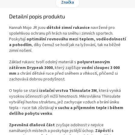
Značka
Detailní popis produktu
Hannah Mojo JR jsou
dětské zimní rukavice
navržené pro
spolehlivou ochranu při hrách na sněhu i zimních sportech.
Poskytují
optimální rovnováhu mezi teplem, voděodolností
a pohodlím
, díky čemuž se hodí jak na lyžování, tak na běžné
zimní nošení.
Základ rukavic tvoří odolný materiál s
polyuretanovým
zátěrem Drypeak 3000
, který zajišťuje
vodní sloupec 3 000
mm
a chrání dětské ruce před sněhem a vlhkostí, přičemž si
zachovává dobrou prodyšnost.
O teplo se stará
izolační vrstva Thinsulate 3M
, která vyniká
vysokou účinností i při nižší hmotnosti. Mikrovlákna Thinsulate
vytvářejí hustou strukturu, jež zachycuje vzduch a brání úniku
tepla – ruce tak zůstávají
v suchu a příjemném teple i během
delšího pobytu venku
.
Zpevněná dlaňová část
zvyšuje odolnost v nejvíce
namáhaných místech a poskytuje jistější úchop.
Zápěstí s