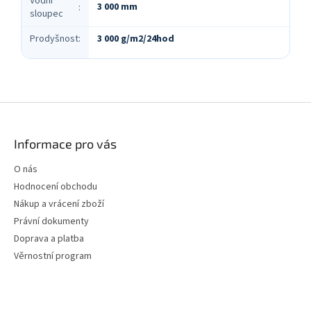
Vodní
3 000 mm
:
sloupec
Prodyšnost
:
3 000 g/m2/24hod
Z
á
p
Informace pro vás
a
t
O nás
í
Hodnocení obchodu
Nákup a vrácení zboží
Právní dokumenty
Doprava a platba
Věrnostní program