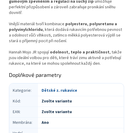
gumovým zpevněním a regulací na suchý zip
umožňuje
perfektní přizpůsobení a zároveň zabraňuje pronikání sněhu
dovnitř.
Vnější materiál tvoří kombinace
polyesteru, polyuretanu a
polyvinylchloridu
, která dodává rukavicím potřebnou pevnost
a odolnost vůči vlhkosti, zatímco měkká polyesterová výplň se
stará o příjemný pocit při nošení.
Hannah Mojo JR spojují
odolnost, teplo a praktičnost
, takže
jsou ideální volbou pro děti, které tráví zimu aktivně a potřebují
rukavice, na které se mohou spolehnout každý den.
Doplňkové parametry
Kategorie
:
Dětské z. rukavice
Kód
:
Zvolte variantu
EAN
:
Zvolte variantu
Membrána
:
Ano