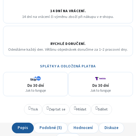
14 DNÍ NA VRÁCENÍ.
14 dní na vrácení či výměnu zboží při nákupu v e-shopu.
RYCHLÉ DORUČENÍ.
Odesíláme každý den. Většinu objednávek doručíme za 1–2 pracovní dny.
SPLÁTKY A ODLOŽENÁ PLATBA
Do 30 dní
Do 30 dní
Jak to funguje
Jak to funguje
Tisk
Zeptat se
Hlídat
Sdílet
Popis
Podobné (5)
Hodnocení
Diskuze