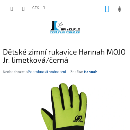
Přejít
NÁKUP
na
CZK
obsah
KOŠÍK
Dětské zimní rukavice Hannah MOJO
Jr, limetková/černá
Neohodnoceno
Podrobnosti hodnocení
Značka:
Hannah
Průměrné
hodnocení
produktu
je
0,0
z
5
hvězdiček.