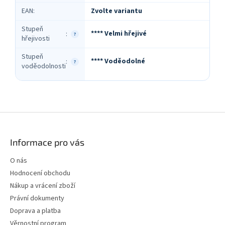
EAN
:
Zvolte variantu
Stupeň
**** Velmi hřejivé
:
?
hřejivosti
Stupeň
**** Voděodolné
:
?
voděodolnosti
Z
á
p
Informace pro vás
a
t
O nás
í
Hodnocení obchodu
Nákup a vrácení zboží
Právní dokumenty
Doprava a platba
Věrnostní program