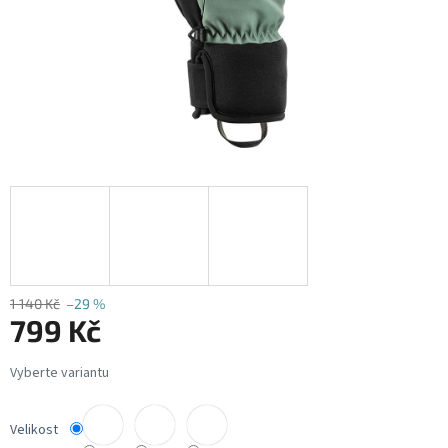
1 140 Kč
–29 %
799 Kč
Měrná
cena:
Velikost