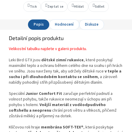
Tisk
Zeptat se
Hlídat
Sdílet
Popis
Hodnocení
Diskuze
Detailní popis produktu
Velikostní tabulku najdete v galerii produktu.
Leki Bird GTX jsou
dětské zimní rukavice
, které poskytují
maximální teplo a ochranu během celého dne na svahu i při hrách
ve sněhu. Jsou navrženy tak, aby udržely dětské ruce
v teple a
suchu i při dlouhodobém kontaktu se sněhem
, a zároveň
nabídly pohodlný střih přizpůsobený dětským dlaním.
Speciální
Junior Comfort Fit
zaručuje perfektní padnutí a
volnost pohybu, takže rukavice neomezují v úchopu ani při
pohybu s holemi.
Vnější materiál z voděodpudivého
softshellu a neoprenu
chrání proti větru a vlhkosti, přičemž
zůstává měkký a příjemný na dotek.
Klíčovou roli hraje
membrána SOFT-TEX®
, která poskytuje