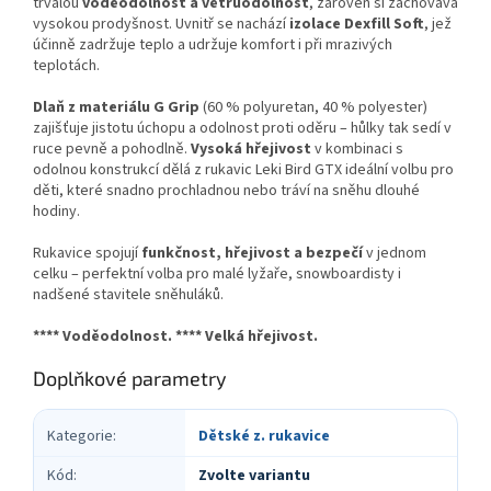
trvalou
voděodolnost a větruodolnost
, zároveň si zachovává
vysokou prodyšnost. Uvnitř se nachází
izolace Dexfill Soft
, jež
účinně zadržuje teplo a udržuje komfort i při mrazivých
teplotách.
Dlaň z materiálu G Grip
(60 % polyuretan, 40 % polyester)
zajišťuje jistotu úchopu a odolnost proti oděru – hůlky tak sedí v
ruce pevně a pohodlně.
Vysoká hřejivost
v kombinaci s
odolnou konstrukcí dělá z rukavic Leki Bird GTX ideální volbu pro
děti, které snadno prochladnou nebo tráví na sněhu dlouhé
hodiny.
Rukavice spojují
funkčnost, hřejivost a bezpečí
v jednom
celku – perfektní volba pro malé lyžaře, snowboardisty i
nadšené stavitele sněhuláků.
**** Voděodolnost. **** Velká hřejivost.
Doplňkové parametry
Kategorie
:
Dětské z. rukavice
Kód
:
Zvolte variantu