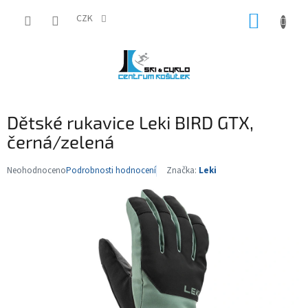
Přejít
NÁKUP
na
CZK
obsah
KOŠÍK
Dětské rukavice Leki BIRD GTX,
černá/zelená
Neohodnoceno
Podrobnosti hodnocení
Značka:
Leki
Průměrné
hodnocení
produktu
je
0,0
z
5
hvězdiček.