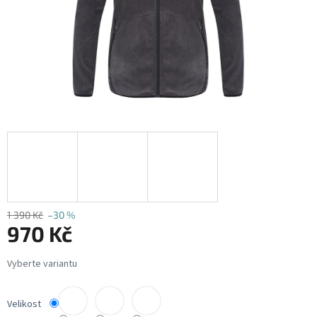
1 390 Kč
–30 %
970 Kč
Měrná
cena:
Velikost