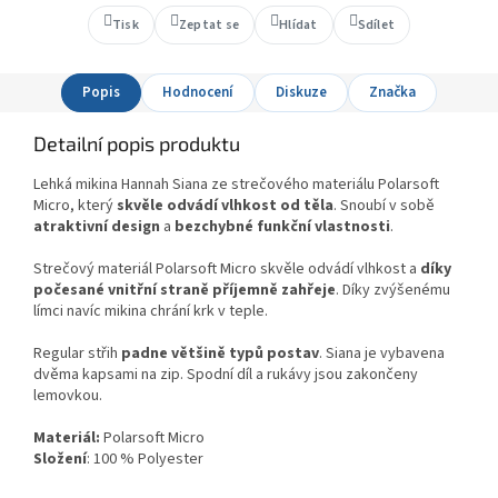
Tisk
Zeptat se
Hlídat
Sdílet
Popis
Hodnocení
Diskuze
Značka
Detailní popis produktu
Lehká mikina Hannah Siana ze strečového materiálu Polarsoft
Micro, který
skvěle odvádí vlhkost od těla
. Snoubí v sobě
atraktivní design
a
bezchybné funkční vlastnosti
.
Strečový materiál Polarsoft Micro skvěle odvádí vlhkost a
díky
počesané vnitřní straně příjemně zahřeje
. Díky zvýšenému
límci navíc mikina chrání krk v teple.
Regular
střih
padne většině typů postav
. Siana
je vybavena
dvěma kapsami na zip. Spodní díl a rukávy jsou zakončeny
lemovkou.
Materiál:
Polarsoft Micro
Složení
: 100 % Polyester