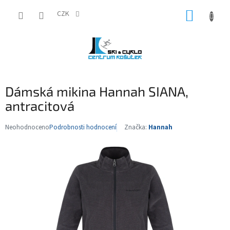
Přejít
NÁKUP
na
CZK
obsah
KOŠÍK
Dámská mikina Hannah SIANA,
antracitová
Neohodnoceno
Podrobnosti hodnocení
Značka:
Hannah
Průměrné
hodnocení
produktu
je
0,0
z
5
hvězdiček.