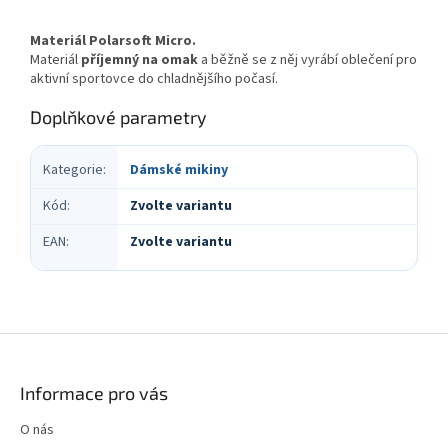
Materiál Polarsoft Micro.
Materiál
příjemný na omak
a běžně se z něj vyrábí oblečení pro
aktivní sportovce do chladnějšího počasí.
Doplňkové parametry
Kategorie
:
Dámské mikiny
Kód
:
Zvolte variantu
EAN
:
Zvolte variantu
Z
á
p
Informace pro vás
a
t
O nás