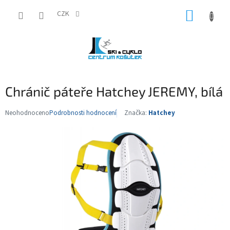
Přejít
NÁKUP
na
CZK
obsah
KOŠÍK
Chránič páteře Hatchey JEREMY, bílá
Neohodnoceno
Podrobnosti hodnocení
Značka:
Hatchey
Průměrné
hodnocení
produktu
je
0,0
z
5
hvězdiček.