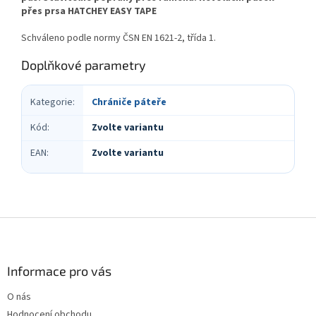
přes prsa HATCHEY EASY TAPE
Schváleno podle normy ČSN EN 1621-2, třída 1.
Doplňkové parametry
Kategorie
:
Chrániče páteře
Kód
:
Zvolte variantu
EAN
:
Zvolte variantu
Z
á
p
a
Informace pro vás
t
O nás
í
Hodnocení obchodu