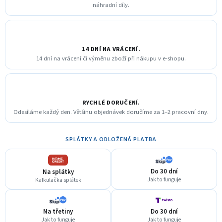
náhradní díly.
14 DNÍ NA VRÁCENÍ.
14 dní na vrácení či výměnu zboží při nákupu v e-shopu.
RYCHLÉ DORUČENÍ.
Odesíláme každý den. Většinu objednávek doručíme za 1–2 pracovní dny.
SPLÁTKY A ODLOŽENÁ PLATBA
Do 30 dní
Na splátky
Jak to funguje
Kalkulačka splátek
Na třetiny
Do 30 dní
Jak to funguje
Jak to funguje