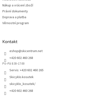
Nákup a vrácení zboží
Právní dokumenty
Doprava a platba
Věrnostní program
Kontakt
eshop
@
skicentrum.net
+420 602 460 268
Po–Pá 8:30–17:00
Servis: +420 602 460 265
Skicyklo.kosutek
skicyklo_kosutek/
+420 602 460 268