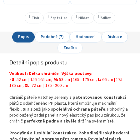
Tisk
Zeptat se
Hlídat
Sdílet
Popis
Podobné (7)
Hodnocení
Diskuze
Značka
Detailní popis produktu
Velikost: Délka chrániče | Výška postavy:
- S:
52 cm | 155-165 cm,
M:
58 cm | 165 - 175 cm,
L:
66 cm | 175 -
185 cm,
XL:
72 cm | 185 - 200 cm
Chránič páteře Hatchey Jeremy
s patentovanou konstrukcí
plátů z odlehčeného PP plastu, která umožňuje maximální
flexibilitu a slouží jako
spolehlivá ochrana páteře
. Pohodlný a
prodloužený zadní panel a nový elastický pas jsou zárukou, že
chránič
perfektně padne a skvěle drží
na svém místě.
Prodyšná a flexibilní konstrukce. Pohodlný široký bederní
pás. Stavitelné popruhy přes ramena. Revoluční pásek