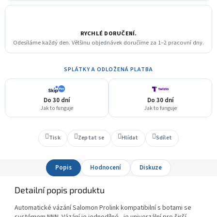
RYCHLÉ DORUČENÍ.
Odesíláme každý den. Většinu objednávek doručíme za 1–2 pracovní dny.
SPLÁTKY A ODLOŽENÁ PLATBA
Do 30 dní
Do 30 dní
Jak to funguje
Jak to funguje
Tisk
Zeptat se
Hlídat
Sdílet
Popis
Hodnocení
Diskuze
Detailní popis produktu
Automatické vázání Salomon Prolink kompatibilní s botami se
systémem NNN. Vázání je jednodílné - je univerzální pro širší