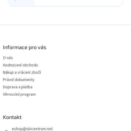
Z
á
p
a
Informace pro vás
t
O nás
í
Hodnocení obchodu
Nákup a vrácení zboží
Právní dokumenty
Doprava a platba
Věrnostní program
Kontakt
eshop
@
skicentrum.net