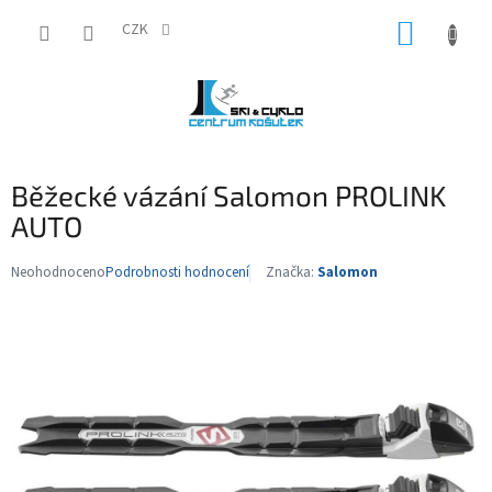
Přejít
NÁKUP
na
CZK
obsah
KOŠÍK
Běžecké vázání Salomon PROLINK
AUTO
Neohodnoceno
Podrobnosti hodnocení
Značka:
Salomon
Průměrné
hodnocení
produktu
je
0,0
z
5
hvězdiček.