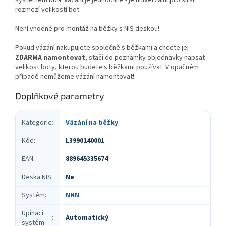
rozmezí velikostí bot.
Není vhodné pro montáž na běžky s NIS deskou!
Pokud vázání nakupujete společně s běžkami a chcete jej
ZDARMA namontovat
, stačí do poznámky objednávky napsat
velikost boty, kterou budete s běžkami používat. V opačném
případě nemůžeme vázání namontovat!
Doplňkové parametry
Kategorie
:
Vázání na běžky
Kód
:
L3990140001
EAN
:
889645335674
Deska NIS
:
Ne
Systém
:
NNN
Upínací
Automatický
:
systém