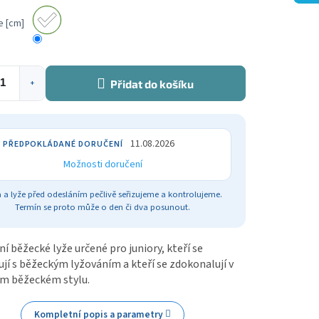
e [cm]
Přidat do košíku
+
11.08.2026
Možnosti doručení
 a lyže před odesláním pečlivě seřizujeme a kontrolujeme.
Termín se proto může o den či dva posunout.
í běžecké lyže určené pro juniory, kteří se
í s běžeckým lyžováním a kteří se zdokonalují v
ém běžeckém stylu.
Kompletní popis a parametry