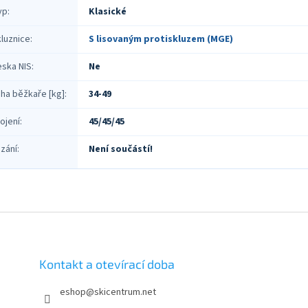
yp
:
Klasické
luznice
:
S lisovaným protiskluzem (MGE)
eska NIS
:
Ne
ha běžkaře [kg]
:
34-49
ojení
:
45/45/45
zání
:
Není součástí!
Kontakt a otevírací doba
eshop
@
skicentrum.net