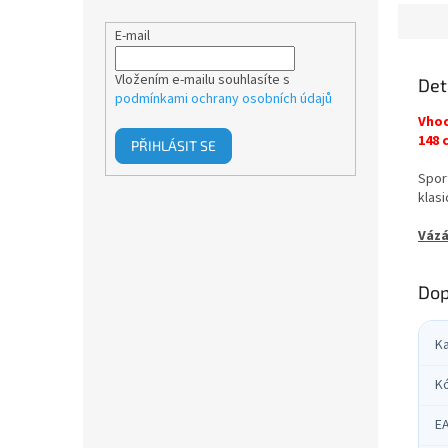
E-mail
Vložením e-mailu souhlasíte s
Det
podmínkami ochrany osobních údajů
Vhod
148 
PŘIHLÁSIT SE
Spor
klas
Vázá
Dop
K
K
E