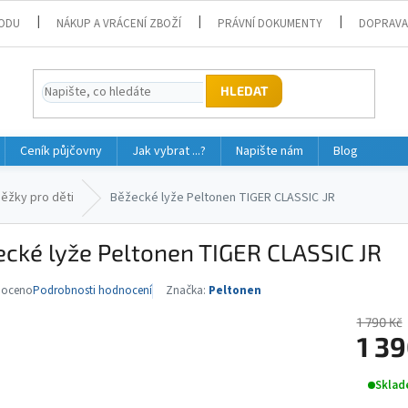
ODU
NÁKUP A VRÁCENÍ ZBOŽÍ
PRÁVNÍ DOKUMENTY
DOPRAVA
HLEDAT
Ceník půjčovny
Jak vybrat ...?
Napište nám
Blog
ěžky pro děti
Běžecké lyže Peltonen TIGER CLASSIC JR
cké lyže Peltonen TIGER CLASSIC JR
noceno
Podrobnosti hodnocení
Značka:
Peltonen
né
ní
1 790 Kč
u
1 39
Měrná
Sklad
cena: