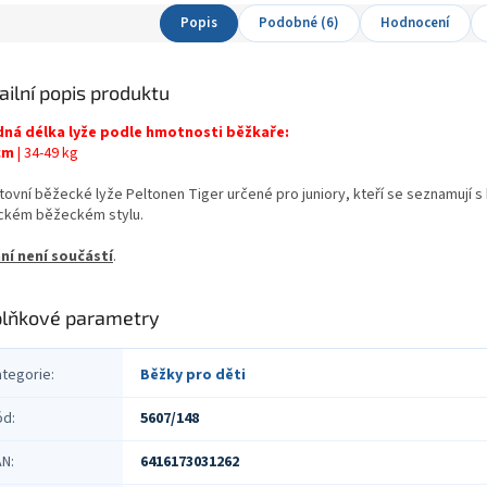
Popis
Podobné (6)
Hodnocení
ailní popis produktu
ná délka lyže podle hmotnosti běžkaře:
cm
| 34-49 kg
tovní běžecké lyže Peltonen Tiger určené pro juniory, kteří se seznamují s
ickém běžeckém stylu.
ní není součástí
.
lňkové parametry
ategorie
:
Běžky pro děti
ód
:
5607/148
AN
:
6416173031262