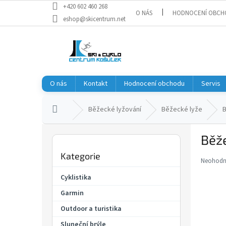
Přejít
+420 602 460 268
O NÁS
HODNOCENÍ OBCH
na
eshop@skicentrum.net
obsah
O nás
Kontakt
Hodnocení obchodu
Servis
Domů
Běžecké lyžování
Běžecké lyže
B
P
Běže
o
Přeskočit
s
Kategorie
kategorie
t
Neohod
Průměr
r
hodnoce
Cyklistika
a
produkt
Garmin
je
n
0,0
n
Outdoor a turistika
z
í
5
Sluneční brýle