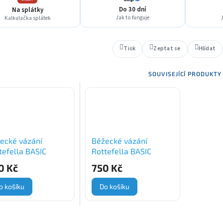
Do 30 dní
Na splátky
Jak to funguje
J
Kalkulačka splátek
Tisk
Zeptat se
Hlídat
SOUVISEJÍCÍ PRODUKTY
ecké vázání
Běžecké vázání
tefella BASIC
Rottefella BASIC
IOR (NNN)
(NNN)
0 Kč
750 Kč
o košíku
Do košíku