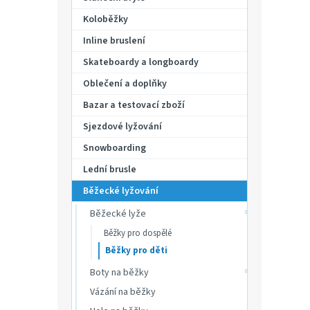
p
hvězdič
a
Koloběžky
n
Inline bruslení
e
Skateboardy a longboardy
l
Oblečení a doplňky
Bazar a testovací zboží
Sjezdové lyžování
Snowboarding
Lední brusle
Běžecké lyžování
Běžecké lyže
Běžky pro dospělé
Běžky pro děti
Boty na běžky
Vázání na běžky