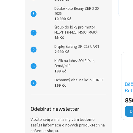
Dětské kolo Beany ZERO 20
2026
10 990 Kč
Šroub do kliky pro motor
M15*P1 (M420, M500, M600)
95 Kč
Displej Bafang DP C18 UART
2 990 Kč
Košík na lahev SOLELY.Jr,
černá/bílá
199 Kč
Ochranný obal na kolo FORCE
Běž
169 Kč
Rot
JUN
85
Odebírat newsletter
D
Vložte svůj e-mail a my vám budeme
zasílat informace o nových produktech na
našem e-shopu.