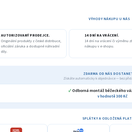
VÝHODY NÁKUPU U NÁS
AUTORIZOVANÝ PRODEJCE.
14 DNÍ NA VRÁCENÍ.
Originální produkty z české distribuce,
14 dní na vrácení či výměnu z
oficiální záruka a dostupné náhradní
nákupu v e-shopu.
díly.
ZDARMA OD NÁS DOSTANE
Získáte automaticky k objednávce — bez přid
✓
Odborná montáž běžeckého váz
v hodnotě 300 Kč
SPLÁTKY A ODLOŽENÁ PLA