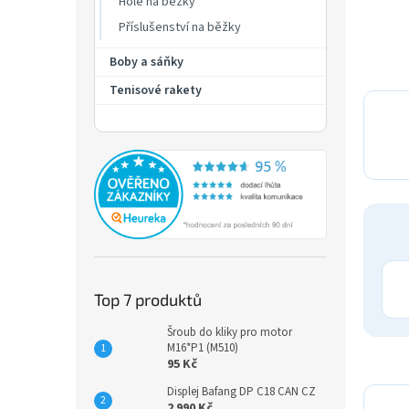
Hole na běžky
Příslušenství na běžky
Boby a sáňky
Tenisové rakety
Top 7 produktů
Šroub do kliky pro motor
M16*P1 (M510)
95 Kč
Displej Bafang DP C18 CAN CZ
2 990 Kč