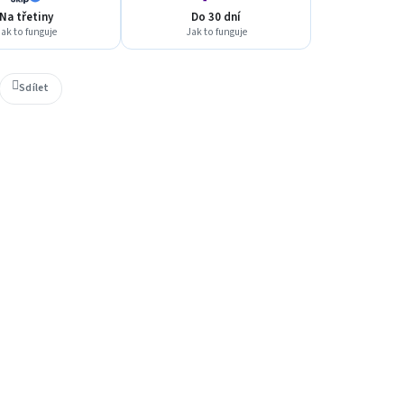
Na třetiny
Do 30 dní
ak to funguje
Jak to funguje
Sdílet