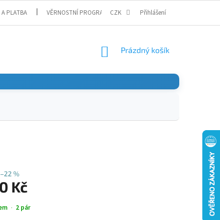
 A PLATBA
VĚRNOSTNÍ PROGRAM
CZK
Přihlášení
NÁKUPNÍ
Prázdný košík
KOŠÍK
–22 %
0 Kč
em
2 pár