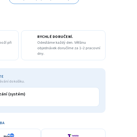
RYCHLÉ DORUČENÍ.
boží při
Odesíláme každý den. Většinu
objednávek doručíme za 1–2 pracovní
dny.
TE
ávání do košíku.
ání (systém)
TBA