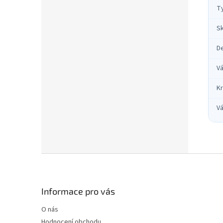
T
Sk
D
Vá
Kr
Vá
Z
á
p
a
Informace pro vás
t
O nás
í
Hodnocení obchodu