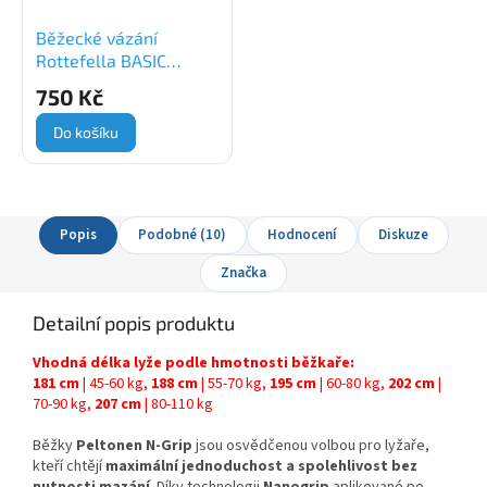
Běžecké vázání
Rottefella BASIC
(NNN)
750 Kč
Do košíku
Popis
Podobné (10)
Hodnocení
Diskuze
Značka
Detailní popis produktu
Vhodná délka lyže podle hmotnosti běžkaře:
181 cm
| 45-60 kg,
188 cm
| 55-70 kg,
195 cm
| 60-80 kg,
202 cm
|
70-90 kg,
207 cm
| 80-110 kg
Běžky
Peltonen N-Grip
jsou osvědčenou volbou pro lyžaře,
kteří chtějí
maximální jednoduchost a spolehlivost bez