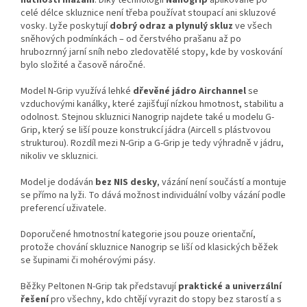
nutnosti mazání
. Díky technologii
Nanogrip
aplikované po
celé délce skluznice není třeba používat stoupací ani skluzové
vosky. Lyže poskytují
dobrý odraz a plynulý skluz
ve všech
sněhových podmínkách – od čerstvého prašanu až po
hrubozrnný jarní sníh nebo zledovatělé stopy, kde by voskování
bylo složité a časově náročné.
Model N-Grip využívá lehké
dřevěné jádro Airchannel
se
vzduchovými kanálky, které zajišťují nízkou hmotnost, stabilitu a
odolnost. Stejnou skluznici Nanogrip najdete také u modelu G-
Grip, který se liší pouze konstrukcí jádra (Aircell s plástvovou
strukturou). Rozdíl mezi N-Grip a G-Grip je tedy výhradně v jádru,
nikoliv ve skluznici.
Model je dodáván
bez NIS desky
, vázání není součástí a montuje
se přímo na lyži. To dává možnost individuální volby vázání podle
preferencí uživatele.
Doporučené hmotnostní kategorie jsou pouze orientační,
protože chování skluznice Nanogrip se liší od klasických běžek
se šupinami či mohérovými pásy.
Běžky Peltonen N-Grip tak představují
praktické a univerzální
řešení
pro všechny, kdo chtějí vyrazit do stopy bez starostí a s