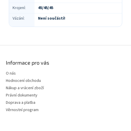
Krojení
:
45/45/45
Vázání
:
Není součástí!
Z
á
p
Informace pro vás
a
t
O nás
í
Hodnocení obchodu
Nákup a vrácení zboží
Právní dokumenty
Doprava a platba
Věrnostní program