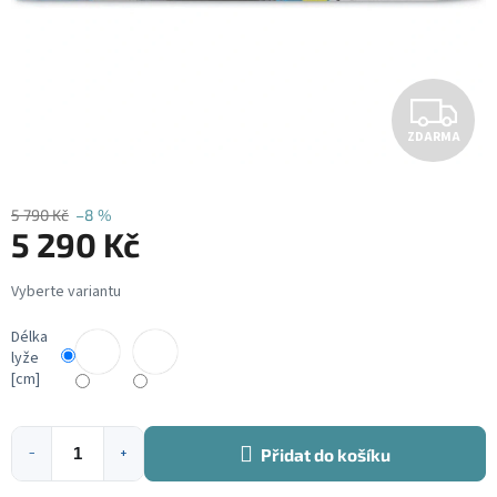
Z
ZDARMA
D
A
5 790 Kč
–8 %
5 290 Kč
R
Měrná
M
cena:
A
Délka
lyže
[cm]
Přidat do košíku
−
+