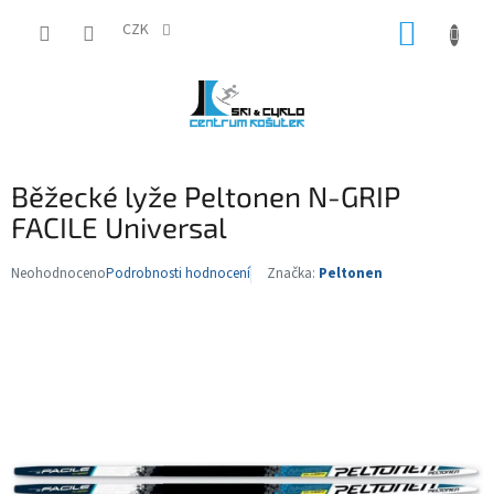
Přejít
NÁKUP
na
CZK
obsah
KOŠÍK
Běžecké lyže Peltonen N-GRIP
FACILE Universal
Neohodnoceno
Podrobnosti hodnocení
Značka:
Peltonen
Průměrné
hodnocení
produktu
je
0,0
z
5
hvězdiček.