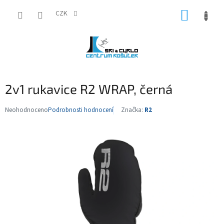
Přejít
NÁKUP
na
CZK
obsah
KOŠÍK
2v1 rukavice R2 WRAP, černá
Neohodnoceno
Podrobnosti hodnocení
Značka:
R2
Průměrné
hodnocení
produktu
je
0,0
z
5
hvězdiček.