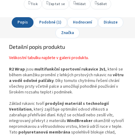
Tisk
Zeptat se
Hlídat
Sdílet
Popis
Podobné (1)
Hodnocení
Diskuze
Značka
Detailní popis produktu
Velikostní tabulku najdete v galerii produktu.
R2 Wrap
jsou
multifunkční sportovní rukavice 2v1
, které se
během okamžiku promění z lehkých prstových rukavic na
větru
a vodě odolné palčáky
. Díky tomuto chytrému řešení chrání
všechny prsty včetně palce a umožňují pohodlné používání v
širokém rozsahu teplot i podmínek.
Základ rukavic tvoří
prodyšný materiál s technologií
Ventilation
, který zajišťuje optimální odvod vlhkosti a
zabraňuje přehřívání dlaní. Když se ochladí nebo zesílí vítr,
integrovaný překryt z materiálu
WindBreaker
okamžitě vytvoří
nepromokavou a větruodolnou vrstvu, která udrží ruce v teple.
Tato
polyuretanová membrána
spolehlivě blokuje chlad,