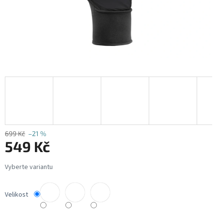
699 Kč
–21 %
549 Kč
Měrná
cena:
Velikost