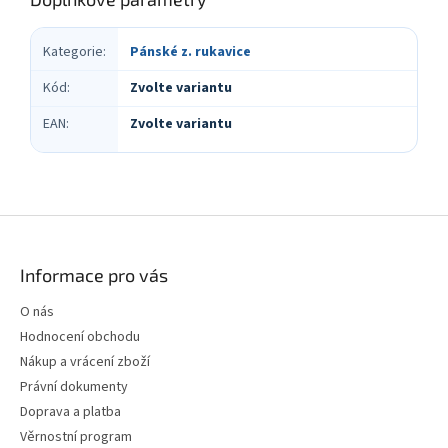
Kategorie
:
Pánské z. rukavice
Kód
:
Zvolte variantu
EAN
:
Zvolte variantu
Z
á
p
Informace pro vás
a
t
O nás
í
Hodnocení obchodu
Nákup a vrácení zboží
Právní dokumenty
Doprava a platba
Věrnostní program