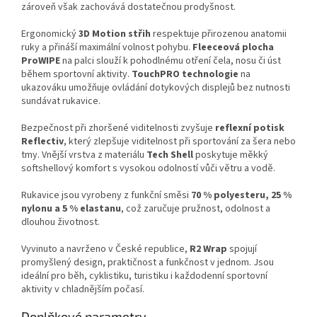
zároveň však zachovává dostatečnou prodyšnost.
Ergonomický
3D Motion střih
respektuje přirozenou anatomii
ruky a přináší maximální volnost pohybu.
Fleeceová plocha
ProWIPE
na palci slouží k pohodlnému otření čela, nosu či úst
během sportovní aktivity.
TouchPRO technologie
na
ukazováku umožňuje ovládání dotykových displejů bez nutnosti
sundávat rukavice.
Bezpečnost při zhoršené viditelnosti zvyšuje
reflexní potisk
Reflectiv
, který zlepšuje viditelnost při sportování za šera nebo
tmy. Vnější vrstva z materiálu
Tech Shell
poskytuje měkký
softshellový komfort s vysokou odolností vůči větru a vodě.
Rukavice jsou vyrobeny z funkční směsi
70 % polyesteru, 25 %
nylonu a 5 % elastanu
, což zaručuje pružnost, odolnost a
dlouhou životnost.
Vyvinuto a navrženo v České republice,
R2 Wrap
spojují
promyšlený design, praktičnost a funkčnost v jednom. Jsou
ideální pro běh, cyklistiku, turistiku i každodenní sportovní
aktivity v chladnějším počasí.
Doplňkové parametry