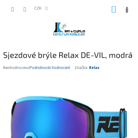
Přejít
NÁKUP
na
CZK
obsah
KOŠÍK
Sjezdové brýle Relax DE-VIL, modrá
Neohodnoceno
Podrobnosti hodnocení
Značka:
Relax
Průměrné
hodnocení
produktu
je
0,0
z
5
hvězdiček.