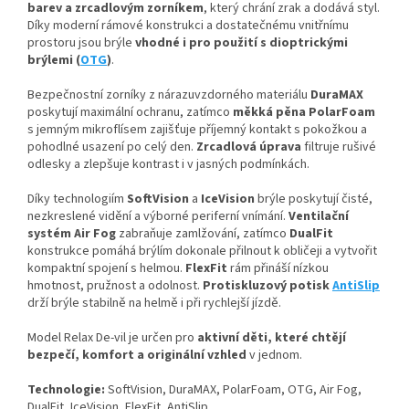
barev a zrcadlovým zorníkem
, který chrání zrak a dodává styl.
Díky moderní rámové konstrukci a dostatečnému vnitřnímu
prostoru jsou brýle
vhodné i pro použití s dioptrickými
brýlemi (
OTG
)
.
Bezpečnostní zorníky z nárazuvzdorného materiálu
DuraMAX
poskytují maximální ochranu, zatímco
měkká pěna PolarFoam
s jemným mikroflísem zajišťuje příjemný kontakt s pokožkou a
pohodlné usazení po celý den.
Zrcadlová úprava
filtruje rušivé
odlesky a zlepšuje kontrast i v jasných podmínkách.
Díky technologiím
SoftVision
a
IceVision
brýle poskytují čisté,
nezkreslené vidění a výborné periferní vnímání.
Ventilační
systém Air Fog
zabraňuje zamlžování, zatímco
DualFit
konstrukce pomáhá brýlím dokonale přilnout k obličeji a vytvořit
kompaktní spojení s helmou.
FlexFit
rám přináší nízkou
hmotnost, pružnost a odolnost.
Protiskluzový potisk
AntiSlip
drží brýle stabilně na helmě i při rychlejší jízdě.
Model Relax De-vil je určen pro
aktivní děti, které chtějí
bezpečí, komfort a originální vzhled
v jednom.
Technologie:
SoftVision, DuraMAX, PolarFoam, OTG, Air Fog,
DualFit, IceVision, FlexFit, AntiSlip