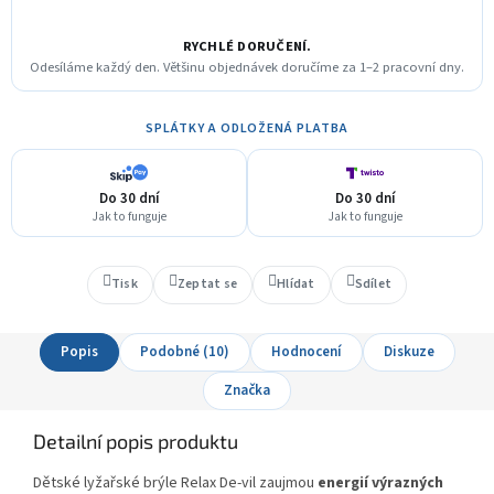
RYCHLÉ DORUČENÍ.
Odesíláme každý den. Většinu objednávek doručíme za 1–2 pracovní dny.
SPLÁTKY A ODLOŽENÁ PLATBA
Do 30 dní
Do 30 dní
Jak to funguje
Jak to funguje
Tisk
Zeptat se
Hlídat
Sdílet
Popis
Podobné (10)
Hodnocení
Diskuze
Značka
Detailní popis produktu
Dětské lyžařské brýle Relax De-vil zaujmou
energií výrazných