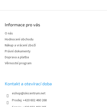
Z
á
p
Informace pro vás
a
t
O nás
í
Hodnocení obchodu
Nákup a vrácení zboží
Právní dokumenty
Doprava a platba
Věrnostní program
Kontakt a otevírací doba
eshop
@
skicentrum.net
Prodej: +420 602 460 268