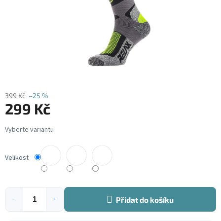
399 Kč
–25 %
299 Kč
Měrná
cena:
Velikost
Přidat do košíku
−
+