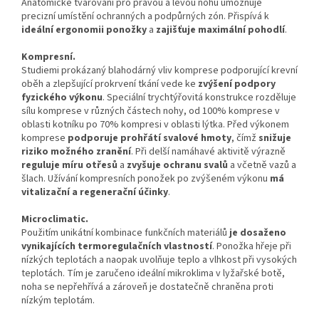
Anatomické tvarování pro pravou a levou nohu umožňuje
precizní umístění ochranných a podpůrných zón. Přispívá k
ideální ergonomii ponožky
a
zajišťuje maximální pohodlí
.
Kompresní.
Studiemi prokázaný blahodárný vliv komprese podporující krevní
oběh a zlepšující prokrvení tkání vede ke
zvýšení podpory
fyzického výkonu
. Speciální trychtýřovitá konstrukce rozděluje
sílu komprese v různých částech nohy, od 100% komprese v
oblasti kotníku po 70% kompresi v oblasti lýtka. Před výkonem
komprese
podporuje prohřátí svalové hmoty
, čímž
snižuje
riziko možného zranění
. Při delší namáhavé aktivitě výrazně
reguluje míru otřesů
a
zvyšuje ochranu svalů
a včetně vazů a
šlach. Užívání kompresních ponožek po zvýšeném výkonu
má
vitalizační a regenerační účinky
.
Microclimatic.
Použitím unikátní kombinace funkčních materiálů
je dosaženo
vynikajících termoregulačních vlastností
. Ponožka hřeje při
nízkých teplotách a naopak uvolňuje teplo a vlhkost při vysokých
teplotách. Tím je zaručeno ideální mikroklima v lyžařské botě,
noha se nepřehřívá a zároveň je dostatečně chraněna proti
nízkým teplotám.