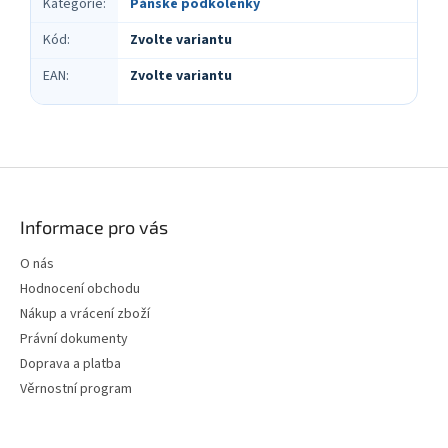
Kategorie
:
Pánské podkolenky
Kód
:
Zvolte variantu
EAN
:
Zvolte variantu
Z
á
p
Informace pro vás
a
t
O nás
í
Hodnocení obchodu
Nákup a vrácení zboží
Právní dokumenty
Doprava a platba
Věrnostní program