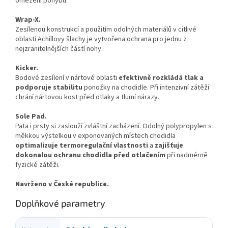
omezení pohybu.
Wrap-X.
Zesílenou konstrukcí a použitím odolných materiálů v citlivé
oblasti Achillovy šlachy je vytvořena ochrana pro jednu z
nejzranitelnějších částí nohy.
Kicker.
Bodové zesílení v nártové oblasti
efektivně rozkládá tlak a
podporuje stabilitu
ponožky na chodidle. Při intenzivní zátěži
chrání nártovou kost před otlaky a tlumí nárazy.
Sole Pad.
Pata i prsty si zaslouží zvláštní zacházení. Odolný polypropylen s
měkkou výstelkou v exponovaných místech chodidla
optimalizuje termoregulační vlastnosti
a
zajišťuje
dokonalou ochranu chodidla před otlačením
při nadmérně
fyzické zátěži.
Navrženo v České republice.
Doplňkové parametry