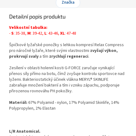
Značka
Detailní popis produktu
Velikostní tabulka:
-
S
: 35-38,
M
: 39-42,
L
: 43-46,
XL
: 47-48
Špičkové lyžařské ponožky s lehkou kompresí Relax Compress
pro náročné lyžaře, které svými vlastnostmi
zvyšují výkon,
prokrvují svaly
a tím
zrychlují regeneraci
.
Zesílení v oblasti holenní kosti G-FORCE zaručuje vynikající
přenos síly přímo na botu, čímž zvyšuje kontrolu sportovce nad
lyžemi. Bakteriostatický účinek vlákna MERYL® SKINLIFE
zabraňuje množení bakterií a tím i vzniku zápachu, podporuje
přirozenou rovnováhu PH pokožky.
Materiál:
67% Polyamid - nylon, 17% Polyamid Skinlife, 14%
Polypropylen, 2% Elastan
L/R Anatomical.