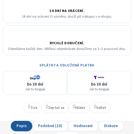
14 DNÍ NA VRÁCENÍ.
14 dní na vrácení či výměnu zboží při nákupu v e-shopu.
RYCHLÉ DORUČENÍ.
Odesíláme každý den. Většinu objednávek doručíme za 1–2 pracovní dny.
SPLÁTKY A ODLOŽENÁ PLATBA
Do 30 dní
Do 30 dní
Jak to funguje
Jak to funguje
Tisk
Zeptat se
Hlídat
Sdílet
Popis
Podobné (10)
Hodnocení
Diskuze