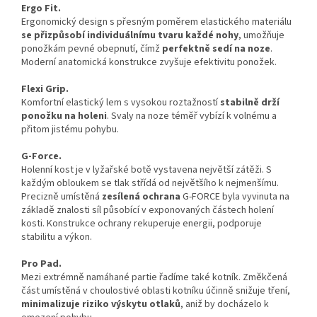
Ergo Fit.
Ergonomický design s přesným poměrem elastického materiálu
se přizpůsobí individuálnímu tvaru každé nohy
, umožňuje
ponožkám pevné obepnutí, čímž
perfektně sedí na noze
.
Moderní anatomická konstrukce zvyšuje efektivitu ponožek.
Flexi Grip.
Komfortní elastický lem s vysokou roztažností
stabilně drží
ponožku na holeni
. Svaly na noze téměř vybízí k volnému a
přitom jistému pohybu.
G-Force.
Holenní kost je v lyžařské botě vystavena největší zátěži. S
každým obloukem se tlak střídá od největšího k nejmenšímu.
Precizně umístěná
zesílená ochrana
G-FORCE byla vyvinuta na
základě znalosti síl působící v exponovaných částech holení
kosti. Konstrukce ochrany rekuperuje energii, podporuje
stabilitu a výkon.
Pro Pad.
Mezi extrémně namáhané partie řadíme také kotník. Změkčená
část umístěná v choulostivé oblasti kotníku účinně snižuje tření,
minimalizuje riziko výskytu otlaků
, aniž by docházelo k