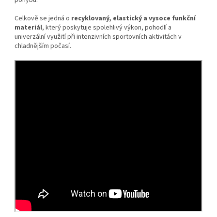
pohybu.
Celkově se jedná o
recyklovaný, elastický a vysoce funkční
materiál
, který poskytuje spolehlivý výkon, pohodlí a
univerzální využití při intenzivních sportovních aktivitách v
chladnějším počasí.