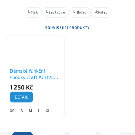
Tisk
Zeptat se
Hlídat
Sdílet
SOUVISEJÍCÍ PRODUKTY
Dámské funkční
spodky Craft ACTIVE
Intensity, černá
1 250 Kč
DETAIL
XS
S
M
L
XL