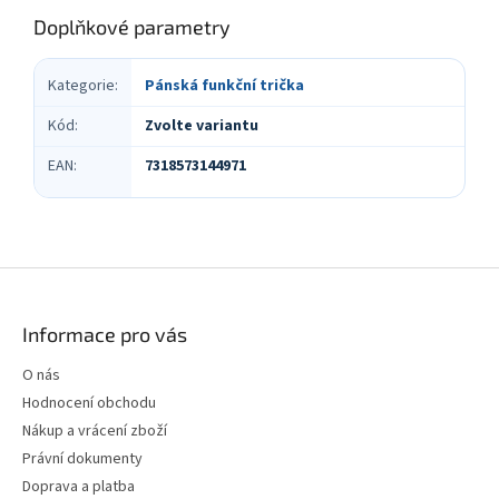
Doplňkové parametry
Kategorie
:
Pánská funkční trička
Kód
:
Zvolte variantu
EAN
:
7318573144971
Z
á
p
Informace pro vás
a
t
O nás
í
Hodnocení obchodu
Nákup a vrácení zboží
Právní dokumenty
Doprava a platba