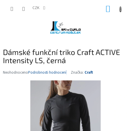
Přejít
NÁKUP
na
CZK
obsah
KOŠÍK
Dámské funkční triko Craft ACTIVE
Intensity LS, černá
Neohodnoceno
Podrobnosti hodnocení
Značka:
Craft
Průměrné
hodnocení
produktu
je
0,0
z
5
hvězdiček.