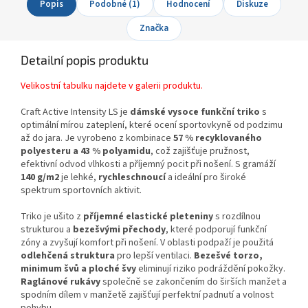
Popis
Podobné (1)
Hodnocení
Diskuze
Značka
Detailní popis produktu
Velikostní tabulku najdete v galerii produktu.
Craft Active Intensity LS je
dámské vysoce funkční triko
s
optimální mírou zateplení, které ocení sportovkyně od podzimu
až do jara. Je vyrobeno z kombinace
57 % recyklovaného
polyesteru a 43 % polyamidu
, což zajišťuje pružnost,
efektivní odvod vlhkosti a příjemný pocit při nošení. S gramáží
140 g/m2
je lehké,
rychleschnoucí
a ideální pro široké
spektrum sportovních aktivit.
Triko je ušito z
příjemné elastické pleteniny
s rozdílnou
strukturou a
bezešvými přechody
, které podporují funkční
zóny a zvyšují komfort při nošení. V oblasti podpaží je použitá
odlehčená struktura
pro lepší ventilaci.
Bezešvé torzo,
minimum švů a ploché švy
eliminují riziko podráždění pokožky.
Raglánové rukávy
společně se zakončením do širších manžet a
spodním dílem v manžetě zajišťují perfektní padnutí a volnost